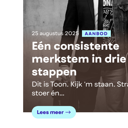
25 augustus 2025
AANBOD
Eén consistente
merkstem in drie
stappen
Dit is Toon. Kijk ‘m staan. St
stoer én…
Lees meer