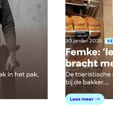
30 januari 2025
V
Femke: ‘
bracht me
rak in het pak,
De toeristische
bij de bakker….
Lees meer