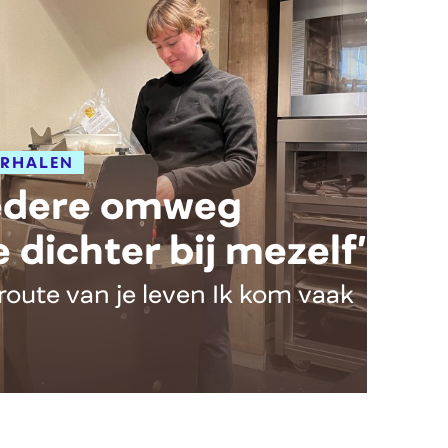
ERHALEN
Iedere omweg
 dichter bij mezelf’
 route van je leven Ik kom vaak